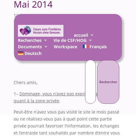
Mai 2014
16 Juin 2014
|
AnnoncesNouvelles
,
Vie de
l'Association
accueil
Recherches
Vie de CSF/HOG
Documents
Workspace
Français
Deutsch
Rechercher :
Chers amis,
1–
Dommage, vous n’avez pas exprimé de souhaits
quant à la zone privée
.
Peut-être n’avez vous pas visité le site le mois passé
ou ne réalisez-vous pas à quel point cette partie
privée pourrait favoriser l’information, les échanges
et l’entraide tant souhaités par nombre d’entre vous