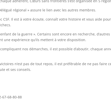
 chaque adhérent, Cœurs sans frontières s’est organisée en 5 régio
légué régional » assure le lien avec les autres membres.
ec CSF. Il est à votre écoute, connaît votre histoire et vous aide pou
échecs.
 enfant de la guerre ». Certains sont encore en recherche, d’autres
nt une expérience qu’ils mettent à votre disposition.
t compliquent nos démarches, il est possible d’aboutir, chaque ann
 victoires n’est pas de tout repos, il est préférable de ne pas faire 
te et ses conseils.
2-67-68-80-88