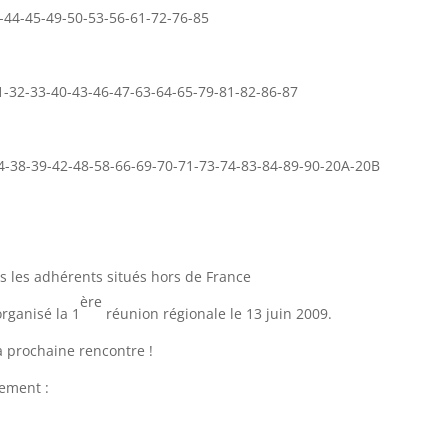
-44-45-49-50-53-56-61-72-76-85
1-32-33-40-43-46-47-63-64-65-79-81-82-86-87
4-38-39-42-48-58-66-69-70-71-73-74-83-84-89-90-20A-20B
s les adhérents situés hors de France
ère
rganisé la 1
réunion régionale le 13 juin 2009.
a prochaine rencontre !
nement :