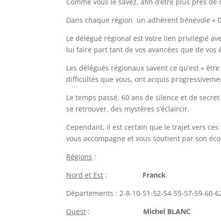
Comme vous le savez, afin d’être plus près de
Dans chaque région un adhérent bénévole « Dé
Le délégué régional est votre lien privilégié av
lui faire part tant de vos avancées que de vos 
Les délégués régionaux savent ce qu’est « être
difficultés que vous, ont acquis progressiveme
Le temps passé, 60 ans de silence et de secre
se retrouver, des mystères s’éclaircir.
Cependant, il est certain que le trajet vers ces
vous accompagne et vous soutient par son écou
Régions
:
Nord et Est
:
Franck
Départements : 2-8-10-51-52-54-55-57-59-60-6
Ouest
:
Michel BLANC