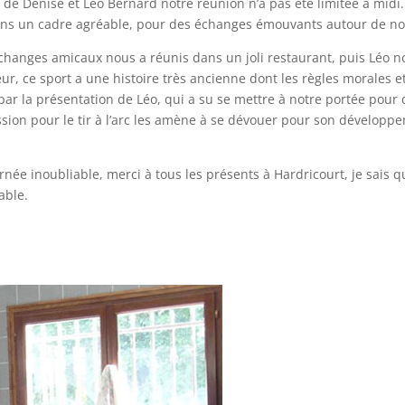
se, de Denise et Léo Bernard notre réunion n’a pas été limitée à m
dans un cadre agréable, pour des échanges émouvants autour de nos
hanges amicaux nous a réunis dans un joli restaurant, puis Léo nou
rreur, ce sport a une histoire très ancienne dont les règles morales
ar la présentation de Léo, qui a su se mettre à notre portée pou
passion pour le tir à l’arc les amène à se dévouer pour son dévelo
née inoubliable, merci à tous les présents à Hardricourt, je sais q
able.