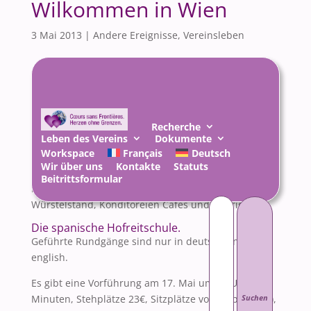
Wilkommen in Wien
3 Mai 2013
|
Andere Ereignisse
,
Vereinsleben
Recherche
Leben des Vereins
Dokumente
Das ist das Programm unseres Aufenthaltes in Wien.
Workspace
Français
Deutsch
Es ist kein Muss.
Wir über uns
Kontakte
Statuts
Beitrittsformular
Für das Mittagessen gibt es keine Hinweisen.Es gibt
Suchen
nach:
Würstelständ, Konditoreien Cafés und Heurigen.
Die spanische Hofreitschule.
Geführte Rundgänge sind nur in deutsch und in
english.
Es gibt eine Vorführung am 17. Mai um 19 Uhr (80
Minuten, Stehplätze 23€, Sitzplätze von 47 bis 130€),