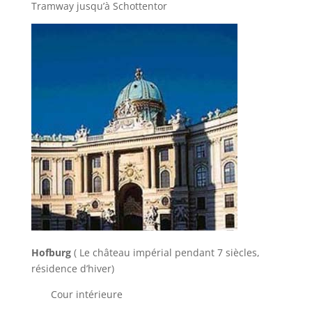
Tramway jusqu’à Schottentor
Hofburg
( Le château impérial pendant 7 siècles,
résidence d’hiver)
Cour intérieure