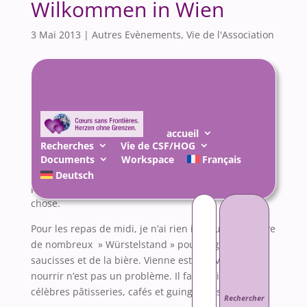
Wilkommen in Wien
3 Mai 2013
|
Autres Evènements
,
Vie de l'Association
accueil
(Bienvenue à Vienne).
Recherches
Vie de CSF/HOG
Voici le programme prévu pour notre séjour à
Documents
Workspace
Français
Vienne. Il n’a rien d’obligatoire, vous êtes libres de ne
Deutsch
pas participer à certaines visites pour faire autre
Rechercher :
chose.
Pour les repas de midi, je n’ai rien indiqué, on trouve
de nombreux » Würstelstand » pour déguster des
saucisses et de la bière. Vienne est une ville où se
nourrir n’est pas un problème. Il faut visiter ses
célèbres pâtisseries, cafés et guinguettes.