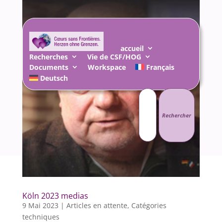
accueil
Recherches
Vie de CSF/HOG
Documents
Workspace
Français
Deutsch
Rechercher :
Köln 2023 medias
9 Mai 2023
|
Articles en attente
,
Catégories
techniques