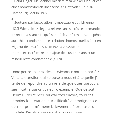
Heinz Heger, Die Männer mit dem
rosa
Winkel.
Der Bericht
eines homosexuellen über seine KZ-Haft von 1939-1945,
Hambourg, Merlin, 1972.
6
Soutenu par l’association homosexuelle autrichienne
HOSI-Wien, Heinz Heger a réitéré sans succès ses demandes
de reconnaissance jusqu’à son décès. Le §129 du Code pénal
autrichien condamnant les relations homosexuelles était en
vigueur de 1803 à 1971. De 1971 à 2002, seule
l’homosexualité entre un majeur de plus de 18 ans et un
mineur reste condamnable (§209).
Donc pourquoi 99% des survivants n’ont pas parlé ?
Voila la question qui se pose à nous et à laquelle j’ai
tenté de répondre au travers de quelques parcours
significatifs qui ont valeur d’exemple. Que ce soit
Heinz F. Pierre Seel, ou d’autres encore, tous ces
témoins font état de leur difficulté à témoigner. Ce
dernier point m’amène brièvement, à proposer un
modèle d’explication relatif aux conditions