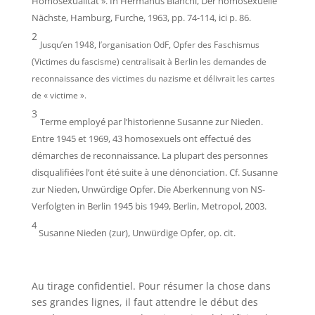
Homosexualität ». In Hermanus Bianchi, Der homosexuelle
Nächste, Hamburg, Furche, 1963, pp. 74-114, ici p. 86.
2
Jusqu’en 1948, l’organisation OdF, Opfer des Faschismus
(Victimes du fascisme) centralisait à Berlin les demandes de
reconnaissance des victimes du nazisme et délivrait les cartes
de « victime ».
3
Terme employé par l’historienne Susanne zur Nieden.
Entre 1945 et 1969, 43 homosexuels ont effectué des
démarches de reconnaissance. La plupart des personnes
disqualifiées l’ont été suite à une dénonciation. Cf. Susanne
zur Nieden, Unwürdige Opfer. Die Aberkennung von NS-
Verfolgten in Berlin 1945 bis 1949, Berlin, Metropol, 2003.
4
Susanne Nieden (zur), Unwürdige Opfer, op. cit.
Au tirage confidentiel. Pour résumer la chose dans
ses grandes lignes, il faut attendre le début des