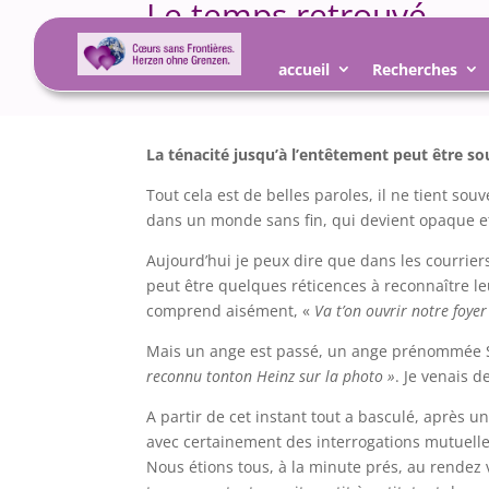
Le temps retrouvé
19 Fév 2012
|
Recherches
,
Retrouvailles
accueil
Recherches
La ténacité jusqu’à l’entêtement peut être so
Tout cela est de belles paroles, il ne tient so
dans un monde sans fin, qui devient opaque e
Aujourd’hui je peux dire que dans les courriers 
peut être quelques réticences à reconnaître le
comprend aisément, «
Va t’on ouvrir notre foye
Mais un ange est passé, un ange prénommée Sy
reconnu tonton Heinz sur la photo »
. Je venais d
A partir de cet instant tout a basculé, après
avec certainement des interrogations mutuelles
Nous étions tous, à la minute prés, au rendez v