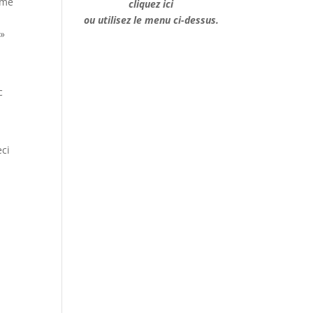
mme
cliquez ici
ou utilisez le menu ci-dessus.
 »
c
eci