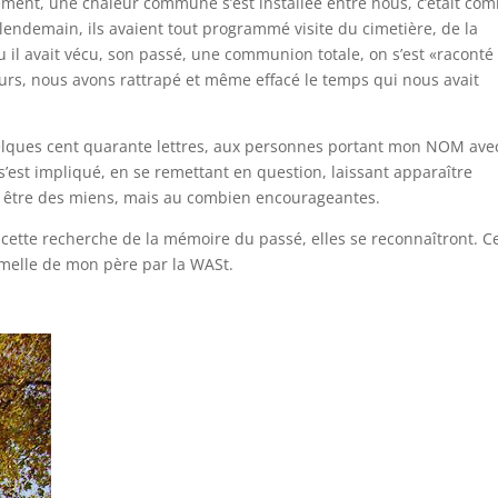
cement, une chaleur commune s’est installée entre nous, c’était co
lendemain, ils avaient tout programmé visite du cimetière, de la
u il avait vécu, son passé, une communion totale, on s’est «raconté
eurs, nous avons rattrapé et même effacé le temps qui nous avait
uelques cent quarante lettres, aux personnes portant mon NOM ave
est impliqué, en se remettant en question, laissant apparaître
 être des miens, mais au combien encourageantes.
cette recherche de la mémoire du passé, elles se reconnaîtront. C
ormelle de mon père par la WASt.