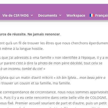
Vie de CSF/HOG
Documents
Workspace
Françai
urce de réussite. Ne jamais renoncer
.
uvent qu’à un fil de trouver les êtres que nous cherchons éperdumen
t même à la longue hostile.
que j’ai adressés à «ma famille » non identifiée à l’époque, il y a e
ur parent c’est à dire la photo de mon père décédé, tout cela se
r à un inconnu, tombé du ciel
»
lvia qui un matin d’avril m’écrit
« Ich bin Sylvia… mon beau père a
e trouver un cousin et sa famille, ma famille.
 une correspondance de circonstance, nous nous sommes apprivoisés
. Puis il y a eu cette rencontre dans cette belle ville de COLOGNE,
ous fixé. Premier accueil souriant de part et d’autre, puis un petit