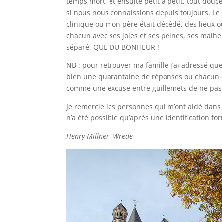
temps mort, et ensuite petit à petit, tout dou
si nous nous connaissions depuis toujours. Le 
clinique ou mon père était décédé, des lieux o
chacun avec ses joies et ses peines, ses malh
séparé, QUE DU BONHEUR !
NB : pour retrouver ma famille j’ai adressé q
bien une quarantaine de réponses ou chacun s’
comme une excuse entre guillemets de ne pas
Je remercie les personnes qui m’ont aidé dans 
n’a été possible qu’après une identification f
Henry Millner -Wrede