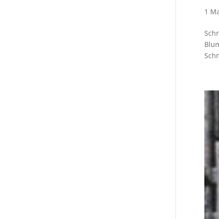
1 Ma
Schn
Blum
Schn