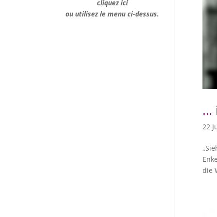
cliquez ici
ou utilisez le menu ci-dessus.
… 
22 J
„Sie
Enke
die 