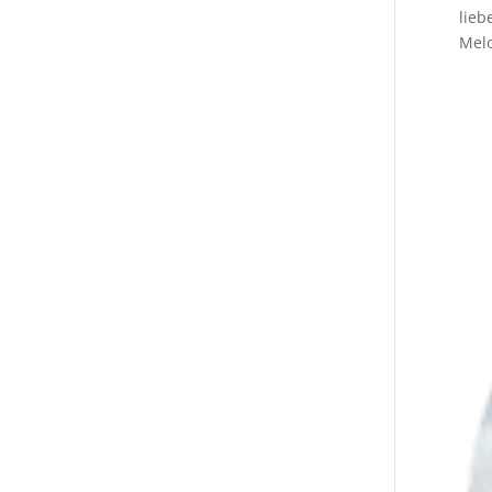
lieb
Melo