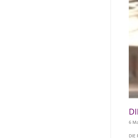
D
6 Ma
DIE 