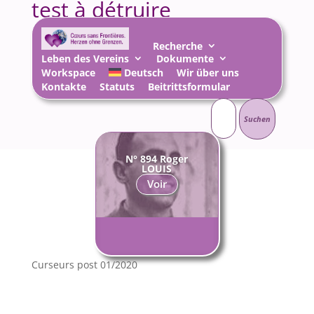
test à détruire
17 Apr. 2020
|
Essais techniques
,
Kategorien
Recherche
Techniken
Leben des Vereins
Dokumente
Workspace
Deutsch
Wir über uns
Kontakte
Statuts
Beitrittsformular
Suchen
nach:
N° 894 Roger
LOUIS
Voir
Curseurs post 01/2020