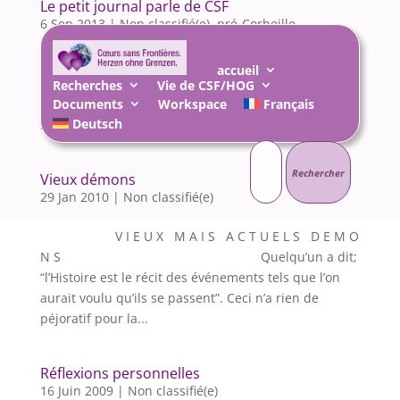
Le petit journal parle de CSF
6 Sep 2013
|
Non classifié(e)
,
pré-Corbeille
Un article sur Coeurs Sans Frontières est paru sur
accueil
« lepetitjournal.com » journal des Français et
Recherches
Vie de CSF/HOG
Documents
Workspace
Français
francophones à l’étranger. Cet article est paru dans
Deutsch
l’édition de Hamburg de ce journal. Lire...
Rechercher :
Vieux démons
29 Jan 2010
|
Non classifié(e)
V I E U X M A I S A C T U E L S D E M O
N S Quelqu’un a dit;
“l’Histoire est le récit des événements tels que l’on
aurait voulu qu’ils se passent”. Ceci n’a rien de
péjoratif pour la...
Réflexions personnelles
16 Juin 2009
|
Non classifié(e)