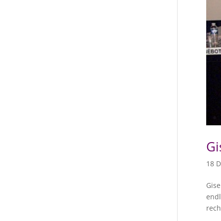
Gi
18 D
Gise
endl
rech