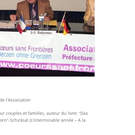
de l'Association
 couples et familles, auteur du livre: “Das
rn”-Schicksal (L’interminable année – A la