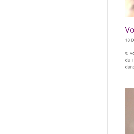
Vo
18 D
© Vo
du H
dans