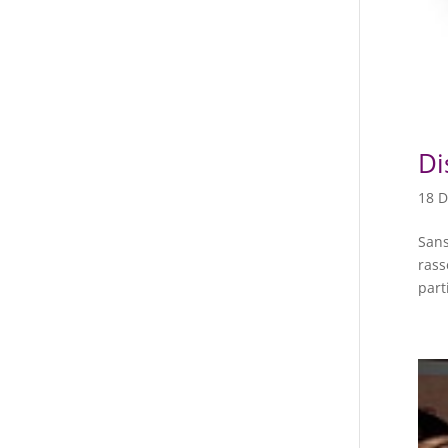
Di
18 D
Sans
rass
part