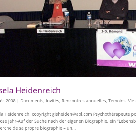
sela Heidenreich
éc 2008
|
Documents
,
Invités
,
Rencontres annuelles
,
Témoins
,
Vie 
la Heidenreich, copyright gisheiden@aol.com Psychothérapeute pour
ose Jahr-Auf der Suche nach der eigenen Biographie, ein “Lebensbo
erche de sa propre biographie – un...