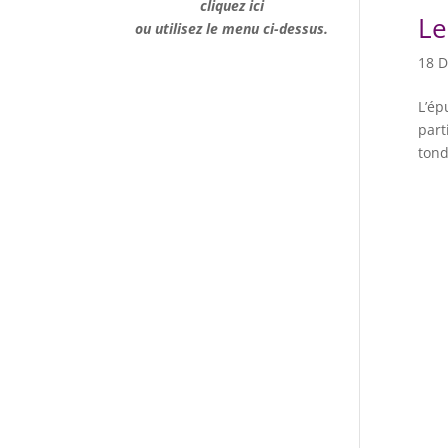
cliquez ici
Le
ou utilisez le menu ci-dessus.
18 D
L’ép
part
tond