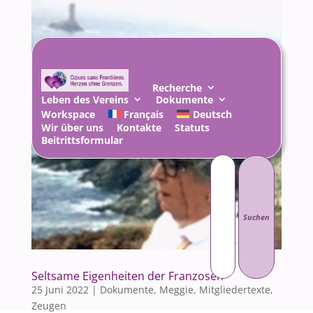
Recherche
Leben des Vereins
Dokumente
Workspace
Français
Deutsch
Wir über uns
Kontakte
Statuts
Beitrittsformular
Suchen
nach:
Seltsame Eigenheiten der Franzosen
25 Juni 2022
|
Dokumente
,
Meggie
,
Mitgliedertexte
,
Zeugen