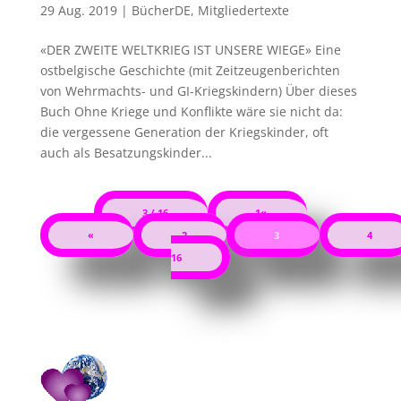
29 Aug. 2019
|
BücherDE
,
Mitgliedertexte
«DER ZWEITE WELTKRIEG IST UNSERE WIEGE» Eine
ostbelgische Geschichte (mit Zeitzeugenberichten
von Wehrmachts- und GI-Kriegskindern) Über dieses
Buch Ohne Kriege und Konflikte wäre sie nicht da:
die vergessene Generation der Kriegskinder, oft
auch als Besatzungskinder...
3 / 16
1«
«
2
3
4
16