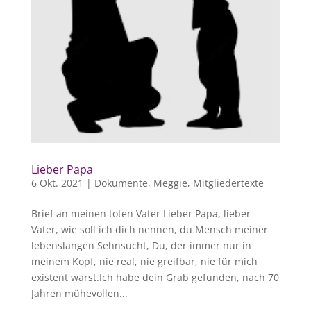
Lieber Papa
6 Okt. 2021
|
Dokumente
,
Meggie
,
Mitgliedertexte
Brief an meinen toten Vater Lieber Papa, lieber
Vater, wie soll ich dich nennen, du Mensch meiner
lebenslangen Sehnsucht, Du, der immer nur in
meinem Kopf, nie real, nie greifbar, nie für mich
existent warst.Ich habe dein Grab gefunden, nach 70
Jahren mühevollen...