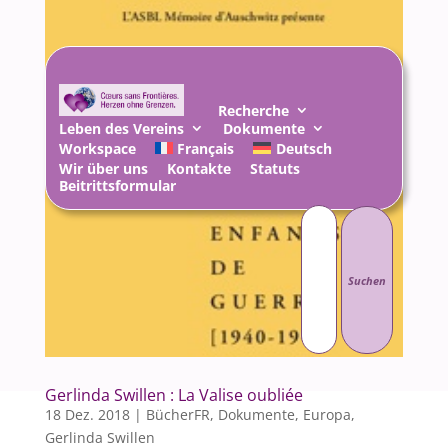
Recherche
Leben des Vereins
Dokumente
Workspace
Français
Deutsch
Wir über uns
Kontakte
Statuts
Beitrittsformular
Suchen
nach:
Gerlinda Swillen : La Valise oubliée
18 Dez. 2018
|
BücherFR
,
Dokumente
,
Europa
,
Gerlinda Swillen