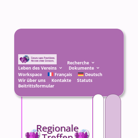
Recherche
Leben des Vereins
Dokumente
Workspace
Français
Deutsch
Wir über uns
Kontakte
Statuts
Beitrittsformular
Suchen
nach:
Regionale
Treffen