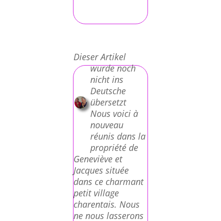
Dieser Artikel
wurde noch
nicht ins
Deutsche
übersetzt
Nous voici à
nouveau
réunis dans la
propriété de
Geneviève et
Jacques située
dans ce charmant
petit village
charentais. Nous
ne nous lasserons