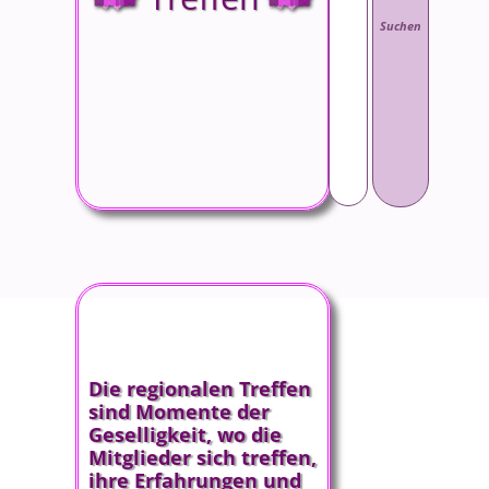
Die regionalen Treffen
sind Momente der
Geselligkeit, wo die
Mitglieder sich treffen,
ihre Erfahrungen und