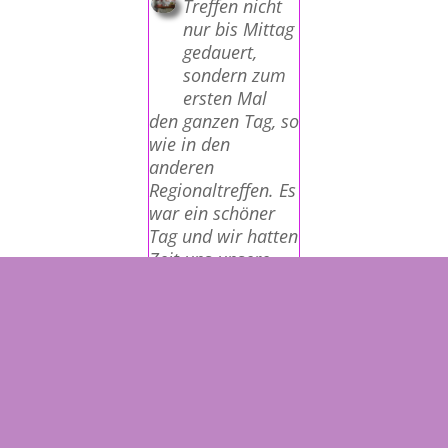
Treffen nicht
nur bis Mittag
gedauert,
sondern zum
ersten Mal
den ganzen Tag, so
wie in den
anderen
Regionaltreffen. Es
war ein schöner
Tag und wir hatten
Zeit uns unsere
Lebensgeschichten
zu erzählen. Das...