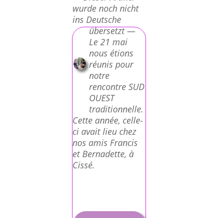
wurde noch nicht
ins Deutsche
übersetzt —
Le 21 mai
nous étions
réunis pour
notre
rencontre SUD
OUEST
traditionnelle.
Cette année, celle-
ci avait lieu chez
nos amis Francis
et Bernadette, à
Cissé.