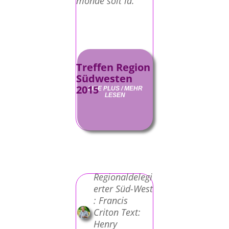
monde soit là.
Treffen Region
Südwesten
2015
LIRE PLUS / MEHR
LESEN
Regionaldelegi
erter Süd-West
: Francis
Criton Text:
Henry