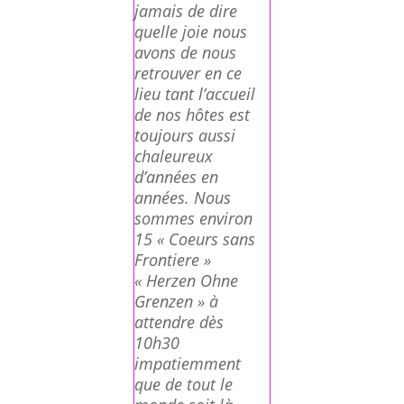
jamais de dire
quelle joie nous
avons de nous
retrouver en ce
lieu tant l’accueil
de nos hôtes est
toujours aussi
chaleureux
d’années en
années. Nous
sommes environ
15 « Coeurs sans
Frontiere »
« Herzen Ohne
Grenzen » à
attendre dès
10h30
impatiemment
que de tout le