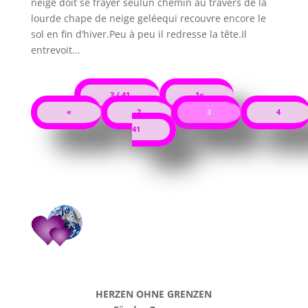
neige doit se frayer seulun chemin au travers de la
lourde chape de neige geléequi recouvre encore le
sol en fin d’hiver.Peu à peu il redresse la tête.Il
entrevoit...
3 / 41
1«
«
2
3
4
41
HERZEN OHNE GRENZEN