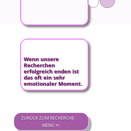
Wenn unsere
Recherchen
erfolgreich enden ist
das oft ein sehr
emotionaler Moment.
ZURÜCK ZUM RECHERCHE-
MENÜ