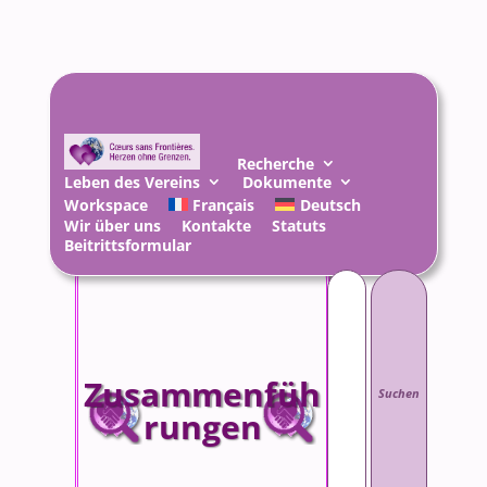
Recherche
Leben des Vereins
Dokumente
Workspace
Français
Deutsch
Wir über uns
Kontakte
Statuts
Beitrittsformular
Suchen
nach:
Zusammenfüh
rungen