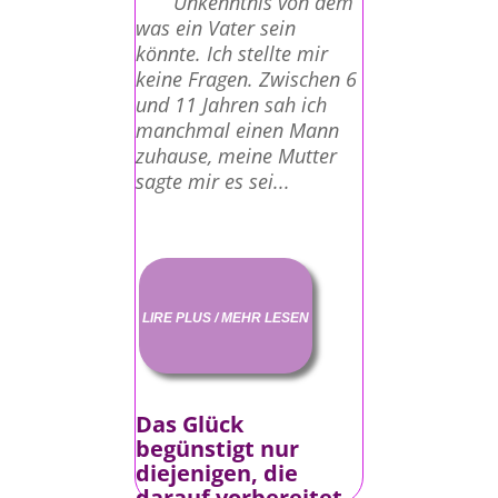
Unkenntnis von dem
was ein Vater sein
könnte. Ich stellte mir
keine Fragen. Zwischen 6
und 11 Jahren sah ich
manchmal einen Mann
zuhause, meine Mutter
sagte mir es sei...
LIRE PLUS / MEHR LESEN
Das Glück
begünstigt nur
diejenigen, die
darauf vorbereitet