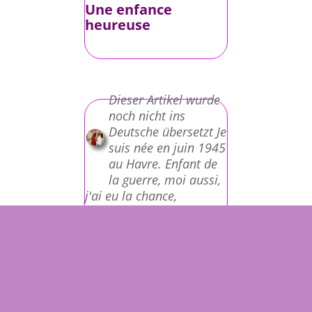
Une enfance
heureuse
Dieser Artikel wurde
noch nicht ins
Deutsche übersetzt Je
suis née en juin 1945
au Havre. Enfant de
la guerre, moi aussi,
j'ai eu la chance,
contrairement à
beaucoup d'autres
enfants, d'avoir une
enfance heureuse, entre
un père allemand et une
mère française. Ma
mère...