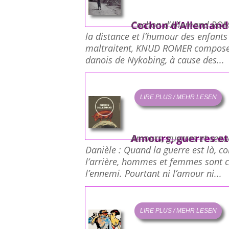
Cochon d’Allemand
Cochon d’Allemand ROME
la distance et l’humour des enfants
maltraitent, KNUD ROMER compose l’
danois de Nykobing, à cause des...
LIRE PLUS / MEHR LESEN
Amours, guerres et
Amours, guerres et sex
Danièle : Quand la guerre est là,
l’arrière, hommes et femmes sont c
l’ennemi. Pourtant ni l’amour ni...
LIRE PLUS / MEHR LESEN