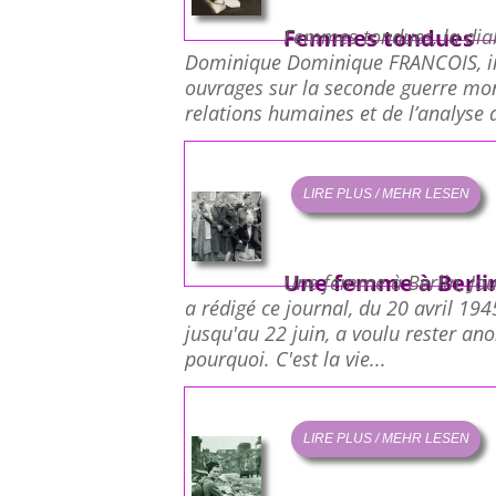
Femmes tondues
Femmes tondues, la dia
Dominique Dominique FRANCOIS, inf
ouvrages sur la seconde guerre mond
relations humaines et de l’analyse d
LIRE PLUS / MEHR LESEN
Une femme à Berli
Une femme à Berlin, Jour
a rédigé ce journal, du 20 avril 194
jusqu'au 22 juin, a voulu rester a
pourquoi. C'est la vie...
LIRE PLUS / MEHR LESEN