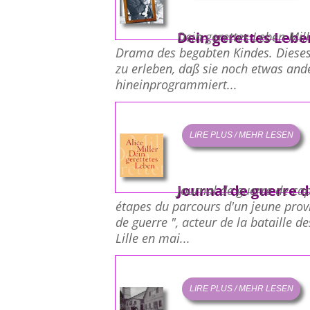
Dein gerettes Lebe
Dein gerettes Leben Mill
Drama des begabten Kindes. Dieses
zu erleben, daß sie noch etwas ander
hineinprogrammiert...
LIRE PLUS / MEHR LESEN
Journal de guerre d
Journal de guerre de cap
étapes du parcours d'un jeune provin
de guerre ", acteur de la bataille d
Lille en mai...
LIRE PLUS / MEHR LESEN