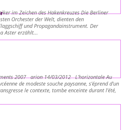
r
iker im Zeichen des Hakenkreuzes Die Berliner
sten Orchester der Welt, dienten den
 Flaggschiff und Propagandainstrument. Der
 Aster erzählt...
ments 2007 arion 14/03/2012 L’horizontale Au
lycéenne de modeste souche paysanne, s’éprend d’un
ansgresse le contexte, tombe enceinte durant l’été,