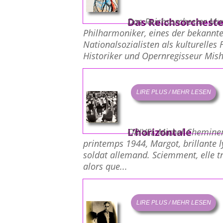
Das Reichsorcheste
Das Reichsorchester Mus
Philharmoniker, eines der bekannte
Nationalsozialisten als kulturelles
Historiker und Opernregisseur Misha
LIRE PLUS / MEHR LESEN
L’horizontale
ORIVEL Michel Chemine
printemps 1944, Margot, brillante 
soldat allemand. Sciemment, elle tr
alors que...
LIRE PLUS / MEHR LESEN