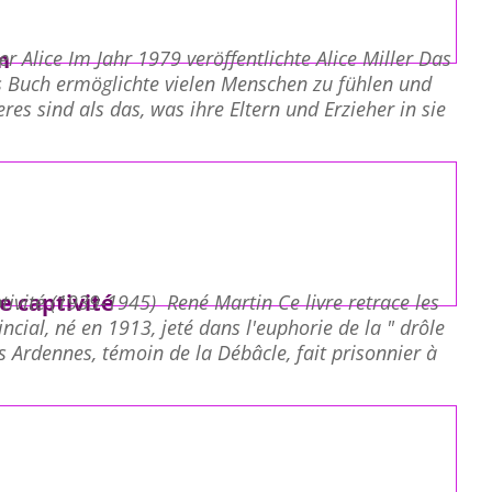
n
er Alice Im Jahr 1979 veröffentlichte Alice Miller Das
 Buch ermöglichte vielen Menschen zu fühlen und
es sind als das, was ihre Eltern und Erzieher in sie
e captivité
tivité (1939-1945) René Martin Ce livre retrace les
cial, né en 1913, jeté dans l'euphorie de la " drôle
es Ardennes, témoin de la Débâcle, fait prisonnier à