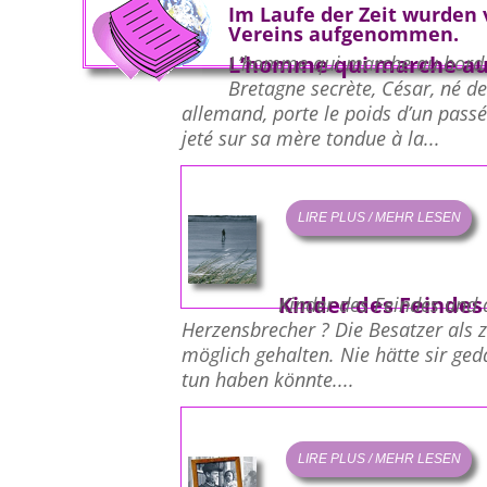
Im Laufe der Zeit wurden
Vereins aufgenommen.
L’homme qui marche a
L’homme qui marche au bord
Bretagne secrète, César, né de
allemand, porte le poids d’un passé
jeté sur sa mère tondue à la...
LIRE PLUS / MEHR LESEN
Kinder des Feindes
Kinder des Feindes und 
Herzensbrecher ? Die Besatzer als zä
möglich gehalten. Nie hätte sir ged
tun haben könnte....
LIRE PLUS / MEHR LESEN