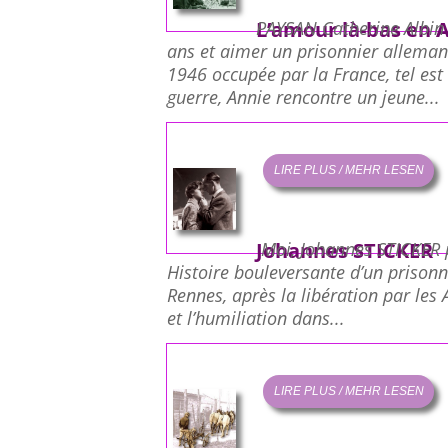
L’amour là-bas en 
PAYSAN Catherine Albin
ans et aimer un prisonnier alleman
1946 occupée par la France, tel est
guerre, Annie rencontre un jeune...
LIRE PLUS / MEHR LESEN
Johannes STICKER
Moi, Johannes STICKER 
Histoire bouleversante d’un prison
Rennes, après la libération par les
et l’humiliation dans...
LIRE PLUS / MEHR LESEN