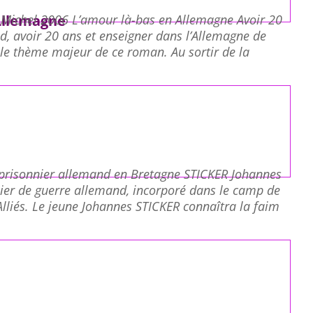
Allemagne
 Michel 2006 L’amour là-bas en Allemagne Avoir 20
d, avoir 20 ans et enseigner dans l’Allemagne de
 le thème majeur de ce roman. Au sortir de la
prisonnier allemand en Bretagne STICKER Johannes
nier de guerre allemand, incorporé dans le camp de
 Alliés. Le jeune Johannes STICKER connaîtra la faim