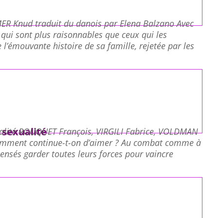
R Knud traduit du danois par Elena Balzano Avec
 qui sont plus raisonnables que ceux qui les
émouvante histoire de sa famille, rejetée par les
 sexualité
ualité ROUQUET François, VIRGILI Fabrice, VOLDMAN
 comment continue-t-on d’aimer ? Au combat comme à
ensés garder toutes leurs forces pour vaincre