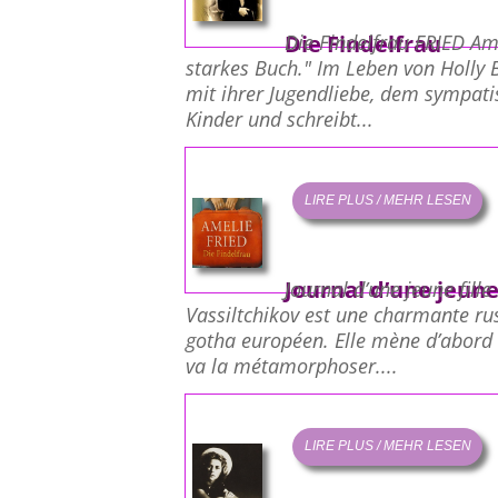
Die Findelfrau
Die Findelfrau FRIED A
starkes Buch." Im Leben von Holly Be
mit ihrer Jugendliebe, dem sympatis
Kinder und schreibt...
LIRE PLUS / MEHR LESEN
Journal d’une jeune 
Journal d’une jeune fill
Vassiltchikov est une charmante rus
gotha européen. Elle mène d’abord 
va la métamorphoser....
LIRE PLUS / MEHR LESEN