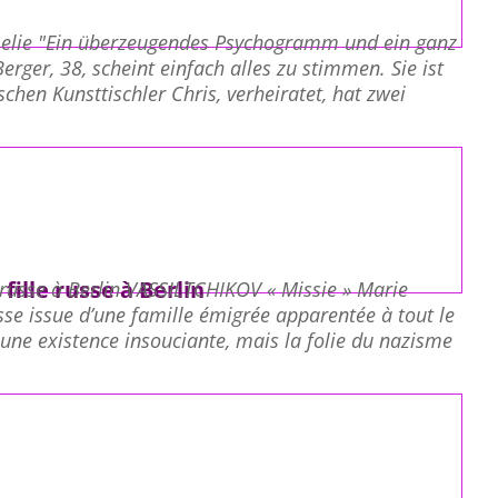
melie "Ein überzeugendes Psychogramm und ein ganz
rger, 38, scheint einfach alles zu stimmen. Sie ist
chen Kunsttischler Chris, verheiratet, hat zwei
fille russe à Berlin
e russe à Berlin VASSILTCHIKOV « Missie » Marie
se issue d’une famille émigrée apparentée à tout le
une existence insouciante, mais la folie du nazisme