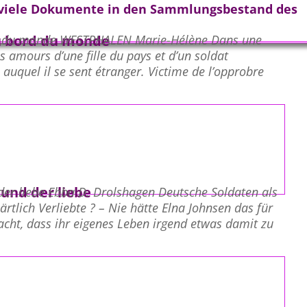
 viele Dokumente in den Sammlungsbestand des
u bord du monde
 du monde WESTPHALEN Marie-Hélène Dans une
s amours d’une fille du pays et d’un soldat
 auquel il se sent étranger. Victime de l’opprobre
 und der liebe
der liebe Ebba D. Drolshagen Deutsche Soldaten als
rtlich Verliebte ? – Nie hätte Elna Johnsen das für
acht, dass ihr eigenes Leben irgend etwas damit zu