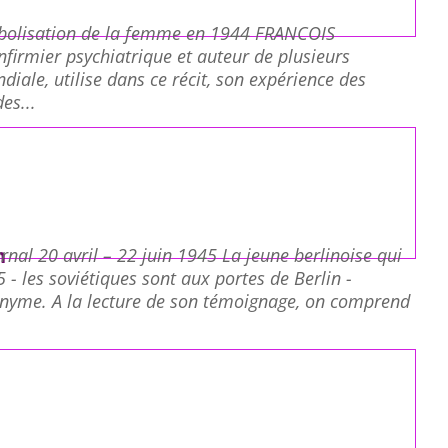
bolisation de la femme en 1944 FRANCOIS
irmier psychiatrique et auteur de plusieurs
iale, utilise dans ce récit, son expérience des
es...
n
nal 20 avril – 22 juin 1945 La jeune berlinoise qui
5 - les soviétiques sont aux portes de Berlin -
nonyme. A la lecture de son témoignage, on comprend